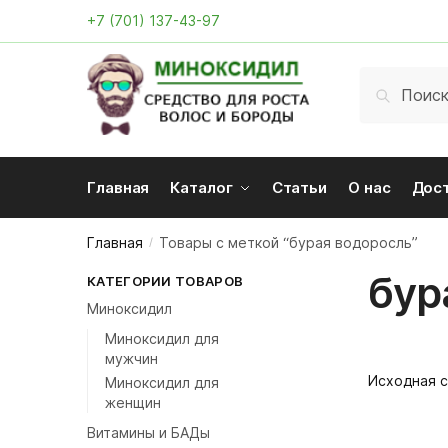
Skip
Skip
+7 (701) 137-43-97
to
to
navigation
content
Искать:
Поиск
Главная
Каталог
Статьи
О нас
Дос
Главная
Товары с меткой “бурая водоросль”
/
бур
КАТЕГОРИИ ТОВАРОВ
Миноксидил
Миноксидил для
мужчин
Миноксидил для
женщин
Витамины и БАДы