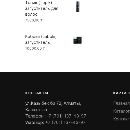
Топик (Topik)
загуститель для
волос
7500,00
₸
Кабоки (caboki)
загуститель
10000,00
₸
КОНТАКТЫ
КАРТА 
ул.Казыбек би 72, Алматы,
Главная
Казахстан
Каталог
Телефон:
+7 (701) 137-43-97
Контак
Watsapp:
+7 (701) 137-43-97