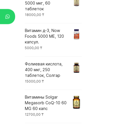
5000 мкг, 60
таблеток
18000,00
₸
Витамин д-3, Now
Foods 5000 ME, 120
капсул.
5000,00
₸
Фолиевая кислота,
400 мкг, 250
таблеток, Солгар
15000,00
₸
Витамины Solgar
Megasorb CoQ-10 60
MG 60 капс
12700,00
₸