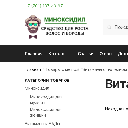
Skip
Skip
+7 (701) 137-43-97
to
to
navigation
content
Искать:
Поиск
Главная
Каталог
Статьи
О нас
Дос
Главная
Товары с меткой “Витамины с лютеином 
/
Вит
КАТЕГОРИИ ТОВАРОВ
Миноксидил
Миноксидил для
мужчин
Миноксидил для
женщин
Витамины и БАДы