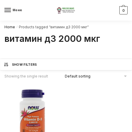
Skip
Skip
to
to
Меню
0
navigation
content
Home
Products tagged “витамин д3 2000 мкг”
/
витамин д3 2000 мкг
SHOW FILTERS
Showing the single result