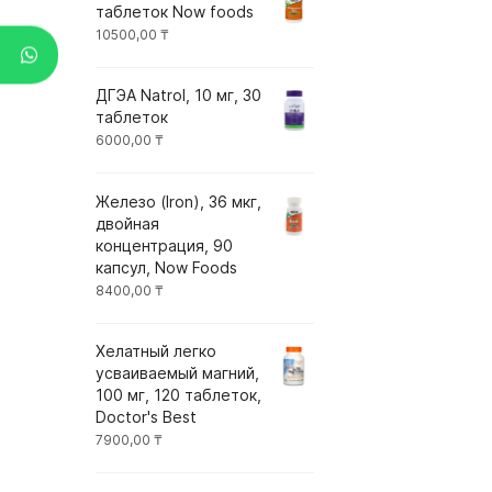
таблеток Now foods
10500,00
₸
ДГЭА Natrol, 10 мг, 30
таблеток
6000,00
₸
Железо (Iron), 36 мкг,
двойная
концентрация, 90
капсул, Now Foods
8400,00
₸
Хелатный легко
усваиваемый магний,
100 мг, 120 таблеток,
Doctor's Best
7900,00
₸