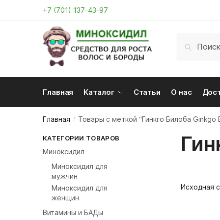
Skip
Skip
+7 (701) 137-43-97
to
to
navigation
content
Искать:
Поиск
Главная
Каталог
Статьи
О нас
Дос
Главная
Товары с меткой “Гинкго Билоба Ginkgo B
/
Гин
КАТЕГОРИИ ТОВАРОВ
Миноксидил
Миноксидил для
мужчин
Миноксидил для
женщин
Витамины и БАДы