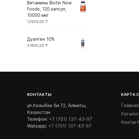
Витамины Biotin Now
Foods, 120 капсул,
10000 мкг
12900,00
₸
Дуалген 10%
21800,00
₸
КОНТАКТЫ
КАРТА 
ул.Казыбек би 72, Алматы,
Главная
Казахстан
Каталог
Телефон:
+7 (701) 137-43-97
Контак
Watsapp:
+7 (701) 137-43-97