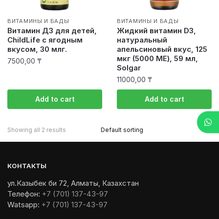
ВИТАМИНЫ И БАДЫ
ВИТАМИНЫ И БАДЫ
Витамин Д3 для детей,
Жидкий витамин D3,
ChildLife с ягодным
натуральный
вкусом, 30 млг.
апельсиновый вкус, 125
мкг (5000 МЕ), 59 мл,
7500,00
₸
Solgar
11000,00
₸
Add to cart
Add to cart
Showing all 2 results
КОНТАКТЫ
ул.Казыбек би 72, Алматы, Казахстан
Телефон:
+7 (701) 137-43-97
Watsapp:
+7 (701) 137-43-97