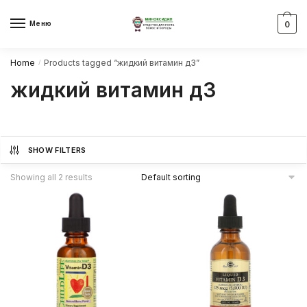
Skip
Skip
to
to
Меню
0
navigation
content
Home
Products tagged “жидкий витамин д3”
/
жидкий витамин д3
SHOW FILTERS
Showing all 2 results