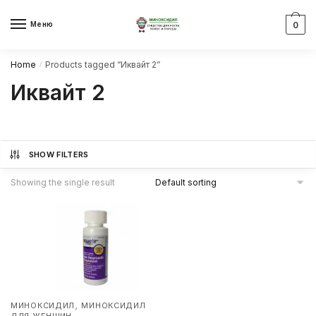
Skip
Skip
to
to
Меню
0
navigation
content
Home
Products tagged “Иквайт 2”
/
Иквайт 2
SHOW FILTERS
Showing the single result
,
МИНОКСИДИЛ
МИНОКСИДИЛ