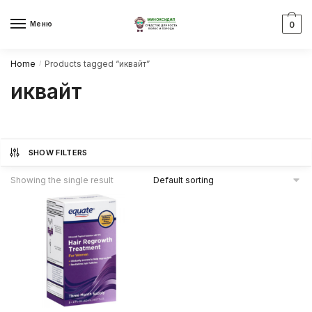
Skip
Skip
to
to
Меню
0
navigation
content
Home
Products tagged “иквайт”
/
иквайт
SHOW FILTERS
Showing the single result