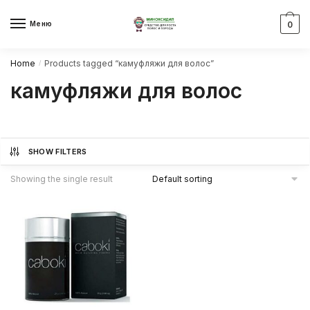
Skip
Skip
to
to
Меню
0
navigation
content
Home
Products tagged “камуфляжи для волос”
/
камуфляжи для волос
SHOW FILTERS
Showing the single result