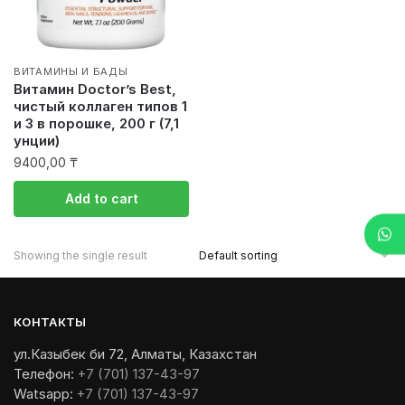
ВИТАМИНЫ И БАДЫ
Витамин Doctor’s Best,
чистый коллаген типов 1
и 3 в порошке, 200 г (7,1
унции)
9400,00
₸
Add to cart
Showing the single result
КОНТАКТЫ
ул.Казыбек би 72, Алматы, Казахстан
Телефон:
+7 (701) 137-43-97
Watsapp:
+7 (701) 137-43-97