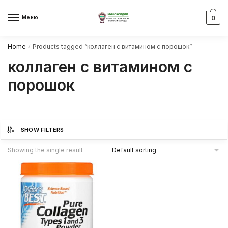
Skip
Skip
to
to
Меню
0
navigation
content
Home
Products tagged “коллаген с витамином с порошок”
/
коллаген с витамином с
порошок
SHOW FILTERS
Showing the single result