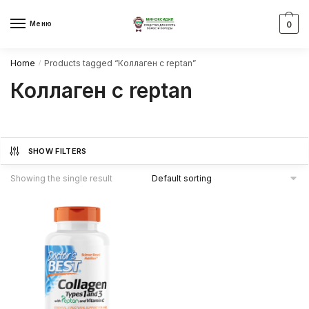
Skip
Skip
to
to
Меню
0
navigation
content
Home
Products tagged “Коллаген с reptan”
/
Коллаген с reptan
SHOW FILTERS
Showing the single result