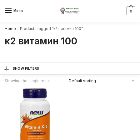
Skip
Skip
to
to
Меню
0
navigation
content
Home
Products tagged “к2 витамин 100”
/
к2 витамин 100
SHOW FILTERS
Showing the single result