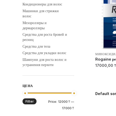
Кондиционеры для волос
Машинки для стрижки
волос
Мезороллеры и
дермароллеры
Средства для роста бровей и
ресниц
Средства для тела
Средства для укладки волос
МИНОКСИДИ
Rogaine ре
Шампуни для роста волос и
устранения перхоти
17000,00
ЦЕНА
Filter
Min
Max
Price:
12000 ₸
—
price
price
17000 ₸