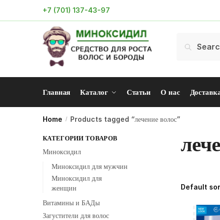
Skip
Skip
+7 (701) 137-43-97
to
to
navigation
content
Search
Search
for:
Главная
Каталог
Статьи
О нас
Доставк
Home
Products tagged “лечение волос”
/
лече
КАТЕГОРИИ ТОВАРОВ
Миноксидил
Миноксидил для мужчин
Миноксидил для
женщин
Витамины и БАДы
Загустители для волос