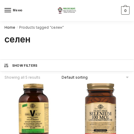
Skip
Skip
to
to
Меню
0
navigation
content
Home
Products tagged “селен”
/
селен
SHOW FILTERS
Showing all 5 results