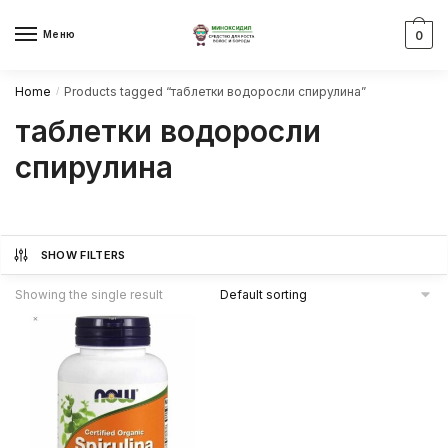
Skip
Skip
to
to
Меню
0
navigation
content
Home
Products tagged “таблетки водоросли спирулина”
/
таблетки водоросли
спирулина
SHOW FILTERS
Showing the single result