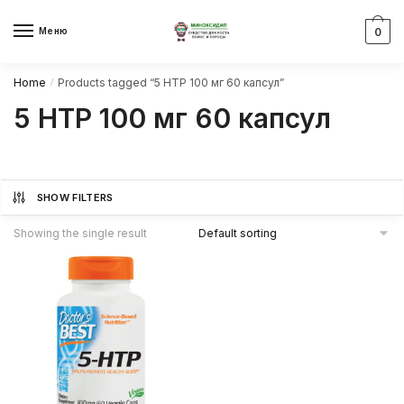
Skip
Skip
to
to
Меню
0
navigation
content
Home
Products tagged “5 HTP 100 мг 60 капсул”
/
5 HTP 100 мг 60 капсул
SHOW FILTERS
Showing the single result