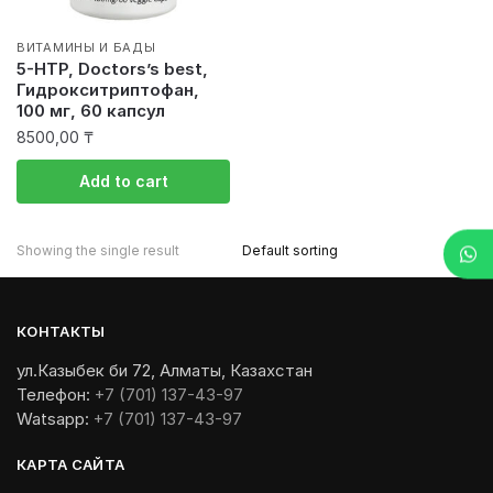
ВИТАМИНЫ И БАДЫ
5-HTP, Doctors’s best,
Гидрокситриптофан,
100 мг, 60 капсул
8500,00
₸
Add to cart
Showing the single result
КОНТАКТЫ
ул.Казыбек би 72, Алматы, Казахстан
Телефон:
+7 (701) 137-43-97
Watsapp:
+7 (701) 137-43-97
КАРТА САЙТА