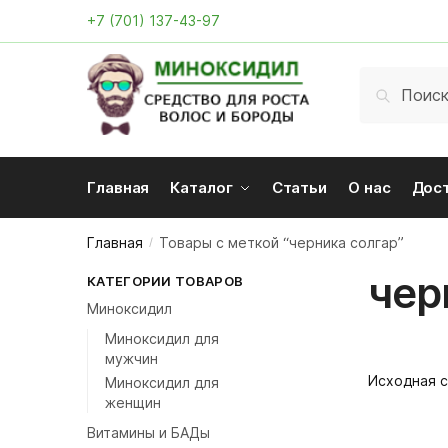
Skip
Skip
+7 (701) 137-43-97
to
to
navigation
content
Искать:
Поиск
Главная
Каталог
Статьи
О нас
Дос
Главная
Товары с меткой “черника солгар”
/
чер
КАТЕГОРИИ ТОВАРОВ
Миноксидил
Миноксидил для
мужчин
Миноксидил для
женщин
Витамины и БАДы