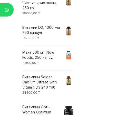
Чистые кристаллы,
250 гр
28000,00
₸
Витамин D3, 1000 мкг
250 капсул
15200,00
₸
Мака 500 мг, Now
Foods, 250 капсул
11500,00
₸
Витамины Solgar
Calcium Citrate with
Vitamin D3 240 таб
24400,00
₸
Витамины Opti-
Women Optimum