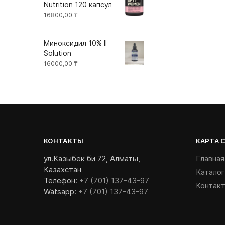
Nutrition 120 капсул
16800,00
₸
Миноксидил 10% II
Solution
16000,00
₸
КОНТАКТЫ
КАРТА 
ул.Казыбек би 72, Алматы,
Главная
Казахстан
Каталог
Телефон:
+7 (701) 137-43-97
Контак
Watsapp:
+7 (701) 137-43-97