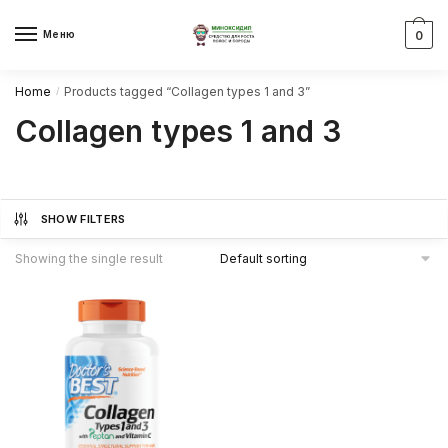
Skip
Skip
to
to
Меню
0
navigation
content
Home
Products tagged “Collagen types 1 and 3”
/
Collagen types 1 and 3
SHOW FILTERS
Showing the single result