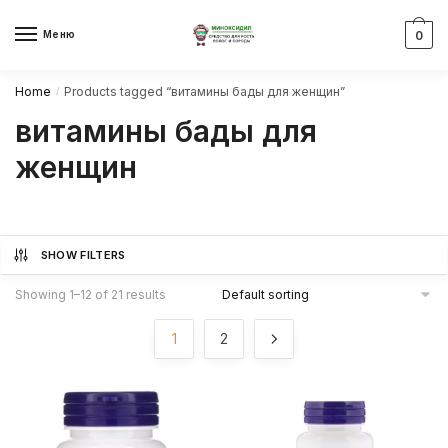
Skip
Skip
to
to
Меню
0
navigation
content
Home
Products tagged “витамины бады для женщин”
/
витамины бады для
женщин
SHOW FILTERS
Showing 1–12 of 21 results
1
2