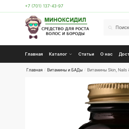
Skip
Skip
+7 (701) 137-43-97
to
to
navigation
content
Искать:
Поиск
Главная
Каталог
Статьи
О нас
Дос
Главная
Витамины и БАДы
Витамины Skin, Nails
/
/