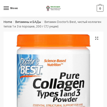
Skip
Skip
to
to
Меню
0
navigation
content
Home
Витамины и БАДы
Витамин Doctor’s Best, чистый коллаген
/
/
типов 1 и 3 в порошке, 200 г (7,1 унции)