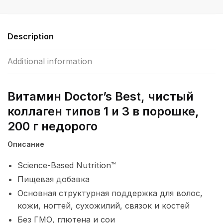
и
3
в
Description
порошке,
200
Additional information
г
(7,1
унции)
Витамин Doctor’s Best, чистый
quantity
коллаген типов 1 и 3 в порошке,
200 г недорого
Описание
Science-Based Nutrition™
Пищевая добавка
Основная структурная поддержка для волос,
кожи, ногтей, сухожилий, связок и костей
Без ГМО, глютена и сои