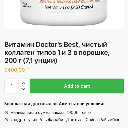
Витамин Doctor’s Best, чистый
коллаген типов 1 и 3 в порошке,
200 г (7,1 унции)
9400,00
₸
Витамин
Add to cart
Doctor's
Best,
чистый
Бесплатная доставка по Алматы при условии:
коллаген
минимальная сумма заказа 19000 тенге
типов
квадрат улиц: Аль Фараби- Достык – Сайна-Райымбек
1