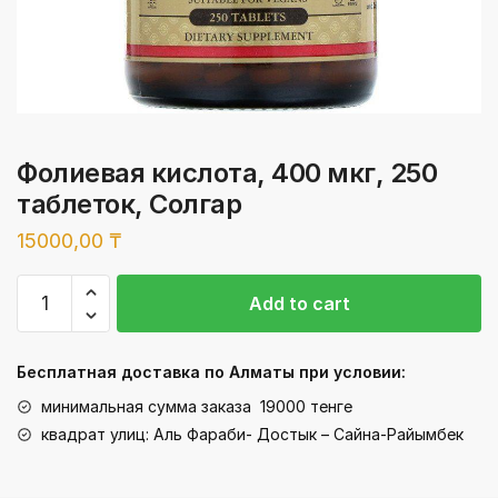
Фолиевая кислота, 400 мкг, 250
таблеток, Солгар
15000,00
₸
Фолиевая
Add to cart
кислота,
400
мкг,
Бесплатная доставка по Алматы при условии:
250
минимальная сумма заказа 19000 тенге
таблеток,
квадрат улиц: Аль Фараби- Достык – Сайна-Райымбек
Солгар
quantity