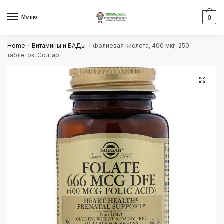
Skip
Skip
to
to
Меню
0
navigation
content
Home
Витамины и БАДы
Фолиевая кислота, 400 мкг, 250
/
/
таблеток, Солгар