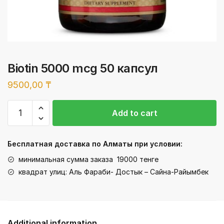
Biotin 5000 mcg 50 капсул
9500,00
₸
Biotin
Add to cart
5000
mcg
50
Бесплатная доставка по Алматы при условии:
капсул
минимальная сумма заказа 19000 тенге
quantity
квадрат улиц: Аль Фараби- Достык – Сайна-Райымбек
Additional information