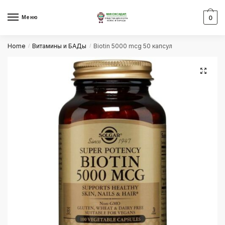
Skip
Skip
to
to
Меню
0
navigation
content
Home
Витамины и БАДы
Biotin 5000 mcg 50 капсул
/
/