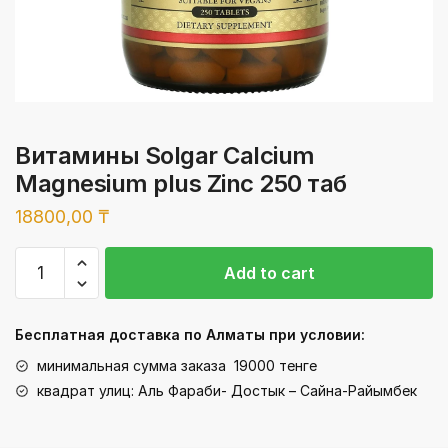
Витамины Solgar Calcium
Magnesium plus Zinc 250 таб
18800,00
₸
Витамины
Add to cart
Solgar
Calcium
Magnesium
Бесплатная доставка по Алматы при условии:
plus
минимальная сумма заказа 19000 тенге
Zinc
квадрат улиц: Аль Фараби- Достык – Сайна-Райымбек
250
таб