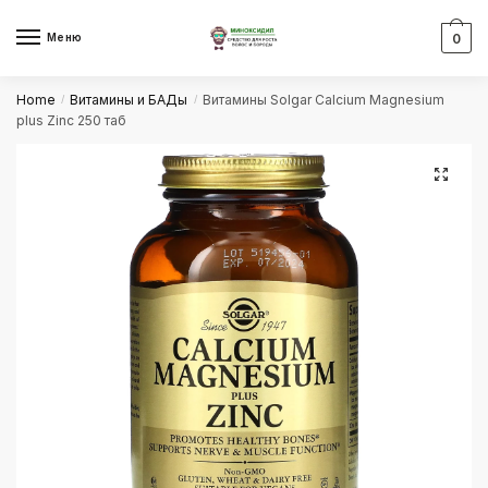
Skip
Skip
to
to
Меню
0
navigation
content
Home
Витамины и БАДы
Витамины Solgar Calcium Magnesium
/
/
plus Zinc 250 таб